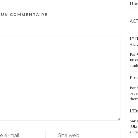
Une
R UN COMMENTAIRE
ACT
L’U
ALL
Par 
Russ
stad
Pou
Par 
réce
thè
L’E
par 
l’Uk
suit