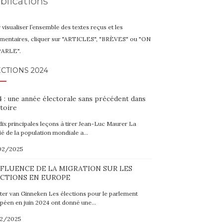
blications
 visualiser l’ensemble des textes reçus et les
entaires, cliquer sur "ARTICLES", "BRÈVES" ou "ON
PARLE".
CTIONS 2024
 : une année électorale sans précédent dans
stoire
dix principales leçons à tirer Jean-Luc Maurer La
ié de la population mondiale a…
02/2025
NFLUENCE DE LA MIGRATION SUR LES
CTIONS EN EUROPE
er van Ginneken Les élections pour le parlement
péen en juin 2024 ont donné une…
02/2025