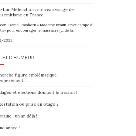
n-Luc Mélenchon : nouveau visage de
tisémitisme en France
Jean-Daniel Rainhorn « Madame Braun-Pivet campe à
Aviv pour encourager le massacre [… de la…
1/2023
LET D’HUMEUR !
herche figure emblématique,
espérément…
ages et élections donnent le frisson !
testation ou prise en otage ?
raine : un an déjà !
ne année !