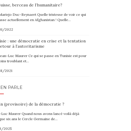
uisse, berceau de l’humanitaire?
Mariejo Duc-Reynaert Quelle tristesse de voir ce qui
asse actuellement en Afghanistan ! Quelle…
01/2022
sie : une démocratie en crise et la tentation
etour à l’autoritarisme
Jean-Luc Maurer Ce qui se passe en Tunisie est pour
oins troublant et…
08/2021
 EN PARLE
in (provisoire) de la démocratie ?
-Luc Maurer Quand nous avons lancé voilà déjà
que six ans le Cercle Germaine de…
3/2025