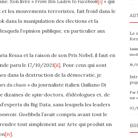
ne. Son livre
«
From Bin Laden to Facebook
[i]
»
qui
x et les mouvements terroristes, fait froid dans le
ART
k dans la manipulation des élections et la
esquels l’opinion publique, en particulier aux
Le 
for
Jani
a Ressa et la raison de son Prix Nobel, il faut en
modè
Monde paru le 17/10/2021
[ii]
. Pour ceux qui sont
16/
hmes dans la destruction de la démocratie, je
Intr
pop
urs du chaos
» du journaliste italien Guiliano Di
Par 
de dizaines de spin-doctors, d’idéologues et, de
sur «
 d’experts du Big Data, sans lesquels les leaders
02/
ouvoir. Goebbels l’avait compris avant tout le
 rendre tout simplement sur Arte qui produit un
BR
ion
[iv]
.