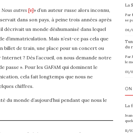
La S
«
Nous autres
[v]
» d’un auteur russe alors inconnu,
Par 
bservait dans son pays, à peine trois années après
se p
, il décrivait un monde déshumanisé dans lequel
06/
ode d’immatriculation. Mais n’est-ce pas cela que
Tuni
du r
n billet de train, une place pour un concert ou
Par 
r Internet ? Dès l’accueil, on nous demande notre
le m
 de passe ». Pour les GAFAM qui dominent le
01/
ication, cela fait longtemps que nous ne
lques chiffres.
ON
eauté du monde d’aujourd’hui pendant que nous le
La f
Jean
quel
11/0