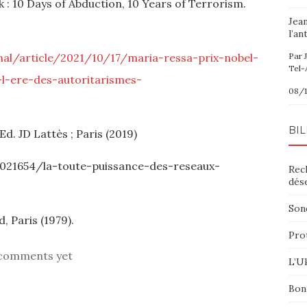
: 10 Days of Abduction, 10 Years of Terrorism.
Jea
l’an
nal/article/2021/10/17/maria-ressa-prix-nobel-
Par 
Tel-
l-ere-des-autoritarismes-
08/1
BIL
 Ed. JD Lattès ; Paris (2019)
021654/la-toute-puissance-des-reseaux-
Rec
dés
Sond
, Paris (1979).
Pro
comments yet
L’Uk
Bon