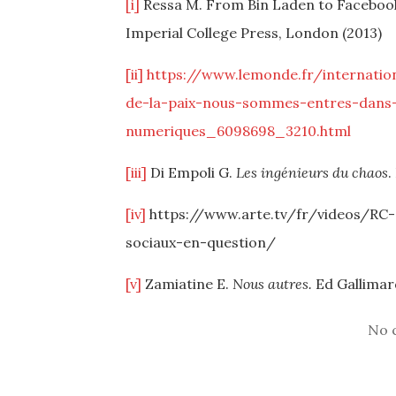
[i]
Ressa M. From Bin Laden to Facebook 
Imperial College Press, London (2013)
[ii]
https://www.lemonde.fr/internatio
de-la-paix-nous-sommes-entres-dans-
numeriques_6098698_3210.html
[iii]
Di Empoli G.
Les ingénieurs du chaos
.
[iv]
https://www.arte.tv/fr/videos/RC-
sociaux-en-question/
[v]
Zamiatine E.
Nous autres.
Ed Gallimard
No 