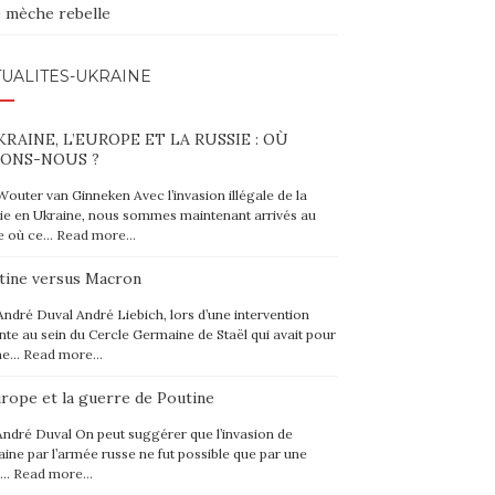
 mèche rebelle
UALITÉS-UKRAINE
KRAINE, L’EUROPE ET LA RUSSIE : OÙ
ONS-NOUS ?
Wouter van Ginneken Avec l’invasion illégale de la
ie en Ukraine, nous sommes maintenant arrivés au
e où ce…
Read more…
tine versus Macron
André Duval André Liebich, lors d’une intervention
nte au sein du Cercle Germaine de Staël qui avait pour
me…
Read more…
urope et la guerre de Poutine
André Duval On peut suggérer que l’invasion de
raine par l’armée russe ne fut possible que par une
e…
Read more…