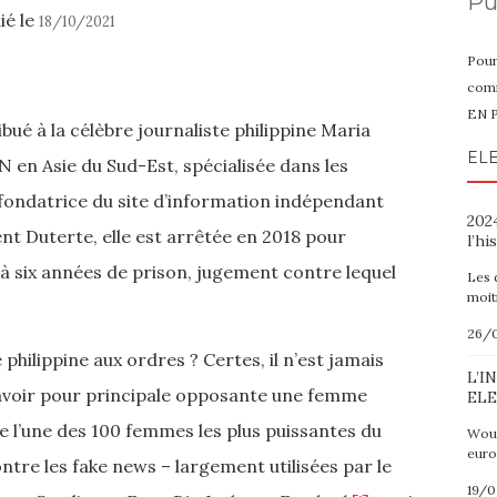
Pu
ié le
18/10/2021
Pour
comm
EN 
ibué à la célèbre journaliste philippine Maria
ELE
en Asie du Sud-Est, spécialisée dans les
 fondatrice du site d’information indépendant
2024
nt Duterte, elle est arrêtée en 2018 pour
l’hi
à six années de prison, jugement contre lequel
Les 
moit
26/
hilippine aux ordres ? Certes, il n’est jamais
L’I
’avoir pour principale opposante une femme
ELE
 l’une des 100 femmes les plus puissantes du
Wout
euro
ntre les fake news – largement utilisées par le
19/