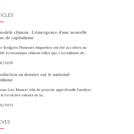
ICLES
modèle chinois : L’émergence d’une nouvelle
me de capitalisme
ne Rodgers Plusieurs étiquettes ont été accolées au
le économique chinois telles que « socialisme de…
06/2025
oduction au dossier sur le national-
ulisme
Jean-Luc Maurer Afin de pouvoir approfondir l’analyse
 le recul des valeurs de la…
10/2023
ÈVES