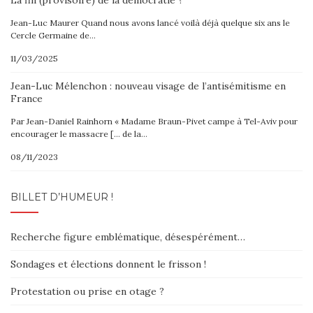
La fin (provisoire) de la démocratie ?
Jean-Luc Maurer Quand nous avons lancé voilà déjà quelque six ans le
Cercle Germaine de…
11/03/2025
Jean-Luc Mélenchon : nouveau visage de l’antisémitisme en
France
Par Jean-Daniel Rainhorn « Madame Braun-Pivet campe à Tel-Aviv pour
encourager le massacre [… de la…
08/11/2023
BILLET D’HUMEUR !
Recherche figure emblématique, désespérément…
Sondages et élections donnent le frisson !
Protestation ou prise en otage ?