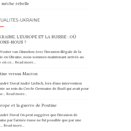
 mèche rebelle
UALITÉS-UKRAINE
KRAINE, L’EUROPE ET LA RUSSIE : OÙ
ONS-NOUS ?
Wouter van Ginneken Avec l’invasion illégale de la
ie en Ukraine, nous sommes maintenant arrivés au
e où ce…
Read more…
tine versus Macron
André Duval André Liebich, lors d’une intervention
nte au sein du Cercle Germaine de Staël qui avait pour
me…
Read more…
urope et la guerre de Poutine
André Duval On peut suggérer que l’invasion de
raine par l’armée russe ne fut possible que par une
e…
Read more…