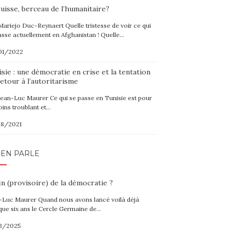
uisse, berceau de l’humanitaire?
Mariejo Duc-Reynaert Quelle tristesse de voir ce qui
asse actuellement en Afghanistan ! Quelle…
01/2022
sie : une démocratie en crise et la tentation
etour à l’autoritarisme
Jean-Luc Maurer Ce qui se passe en Tunisie est pour
oins troublant et…
08/2021
 EN PARLE
in (provisoire) de la démocratie ?
-Luc Maurer Quand nous avons lancé voilà déjà
que six ans le Cercle Germaine de…
3/2025