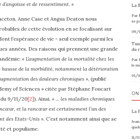
 d’angoisse et de ressentiment. »
La S
Par 
inceton, Anne Case et Angus Deaton nous
se p
obables de cette évolution en se focalisant sur
06/
ont l’espérance de vie – seul exemple parmi les
Tuni
ues années. Des raisons qui prennent une grande
du r
pandémie:
« L’augmentation de la mortalité chez les
Par 
le m
 hausse de la morbidité, notamment la détérioration
01/
 augmentation des douleurs chroniques »
, (publié
demy of Sciences » citée par Stéphane Foucart
ON
 du 9/11/20
[2]
). Ainsi,
« … les maladies chroniques
rancœur, et la rancœur est certainement l’un des
La f
ent des Etats-Unis ».
C’est notamment ainsi que se
Jean
quel
nté et populisme.
11/0