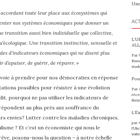
Une
é accordant toute leur place aux écosystèmes qui
ACT
orienter nos systèmes économiques pour donner un
ne transition aussi bien indivi­duelle que collective,
L’U
u’écologique. Une transition instinctive, sensuelle et
ALL
odes d’indicateurs économiques qui ne disent plus
Par 
Russ
r d’apaiser, de guérir, de réparer. »
stad
a voie à prendre pour nos démocraties en réponse
Pou
ntations possibles pour résister à une évolution
Par 
réce
t, pourquoi ne pas utiliser les indicateurs de
thè
 répondent au plus près aux souffrance du
L’E
eurs envies? Lutter contre les maladies chroniques,
par 
ulisme ? Et c’est un économiste qui nous le
l’Uk
suit
êve, posons-nous la question – à notre échelle