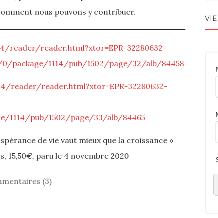
de comment nous pouvons y contribuer.
VIE
114/reader/reader.html?xtor=EPR-32280632-
red/0/package/1114/pub/1502/page/32/alb/84458
114/reader/reader.html?xtor=EPR-32280632-
ge/1114/pub/1502/page/33/alb/84465
’espérance de vie vaut mieux que la croissance »
es, 15,50€, paru le 4 novembre 2020
mentaires (3)