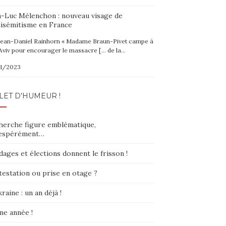
n-Luc Mélenchon : nouveau visage de
tisémitisme en France
Jean-Daniel Rainhorn « Madame Braun-Pivet campe à
Aviv pour encourager le massacre [… de la…
1/2023
LET D’HUMEUR !
herche figure emblématique,
espérément…
ages et élections donnent le frisson !
testation ou prise en otage ?
raine : un an déjà !
ne année !