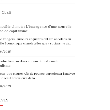
ICLES
modèle chinois : L’émergence d’une nouvelle
me de capitalisme
ne Rodgers Plusieurs étiquettes ont été accolées au
le économique chinois telles que « socialisme de…
06/2025
oduction au dossier sur le national-
ulisme
Jean-Luc Maurer Afin de pouvoir approfondir l’analyse
 le recul des valeurs de la…
10/2023
ÈVES