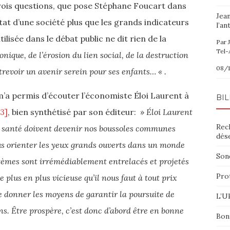
ois questions, que pose Stéphane Foucart dans
Jea
état d’une société plus que les grands indicateurs
l’an
ilisée dans le débat public ne dit rien de la
Par 
Tel-
ique, de l’érosion du lien social, de la destruction
08/1
trevoir un avenir serein pour ses enfants… « .
 m’a permis d’écouter l’économiste Éloi Laurent à
BIL
[3]
, bien synthétisé par son éditeur:
» Éloi Laurent
Rec
ne santé doivent devenir nos boussoles communes
dés
us orienter les yeux grands ou­verts dans un monde
Sond
stèmes sont irrémédiablement entrelacés et projetés
Pro
plus en plus vi­cieuse qu’il nous faut à tout prix
 se donner les moyens de garantir la poursuite de
L’Uk
s. Être pros­père, c’est donc d’abord être en bonne
Bon