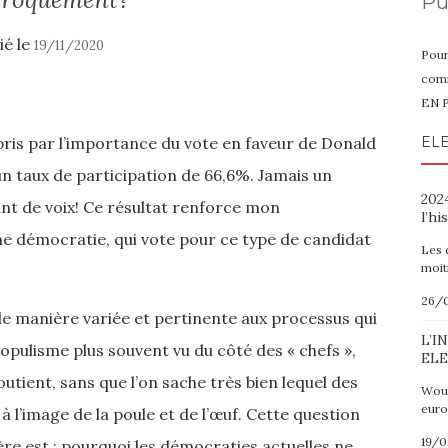
Pu
ié le
19/11/2020
Pour
comm
EN 
ris par l’importance du vote en faveur de Donald
ELE
un taux de participation de 66,6%. Jamais un
2024
ant de voix! Ce résultat renforce mon
l’hi
ne démocratie, qui vote pour ce type de candidat
Les 
moit
26/
de manière variée et pertinente aux processus qui
L’I
pulisme plus souvent vu du côté des « chefs »,
ELE
outient, sans que l’on sache très bien lequel des
Wout
euro
à l’image de la poule et de l’œuf. Cette question
19/
re est : pourquoi les démocraties actuelles ne