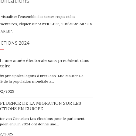
blications
 visualiser l’ensemble des textes reçus et les
entaires, cliquer sur "ARTICLES", "BRÈVES" ou "ON
PARLE".
CTIONS 2024
 : une année électorale sans précédent dans
stoire
dix principales leçons à tirer Jean-Luc Maurer La
ié de la population mondiale a…
02/2025
NFLUENCE DE LA MIGRATION SUR LES
CTIONS EN EUROPE
er van Ginneken Les élections pour le parlement
péen en juin 2024 ont donné une…
02/2025