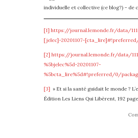
individuelle et collective (ce blog?) – 
[1]
https://journal.lemonde.fr/data/1
[jelec]-20201107-[cta_lire]#!prefer
[2]
https://journal.lemonde.fr/data/1
%5bjelec%5d-20201107-
%5bcta_lire%5d#!preferred/0/packa
[3]
» Et si la santé guidait le monde ? L
Édition Les Liens Qui Libèrent, 192 pag
Com