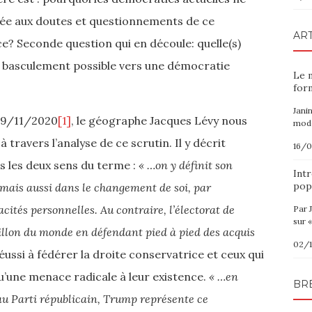
iée aux doutes et questionnements de ce
ART
nce? Seconde question qui en découle: quelle(s)
n basculement possible vers une démocratie
Le 
for
Jani
u 9/11/2020
[1]
, le géographe Jacques Lévy nous
modè
ravers l’analyse de ce scrutin. Il y décrit
16/
ns les deux sens du terme :
« …on y définit son
Intr
pop
mais aussi dans le changement de soi, par
cités personnelles. Au contraire, l’électorat de
Par 
sur «
illon du monde en défendant pied à pied des acquis
02/
éussi à fédérer la droite conservatrice et ceux qui
u’une menace radicale à leur existence.
« …en
BR
au Parti républicain, Trump représente ce