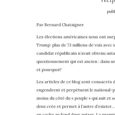
publ
Par Bernard Chataigner
Les élections américaines nous ont surp
Trump: plus de 73 millions de voix avec 
candidat républicain n’avait obtenu aut
questionnement qui est ancien : dans u
et pourquoi?
Les articles de ce blog sont consacrés 
engendrent et perpétuent le national-po
moins du côté du « peuple » qui suit et s
deux crée et permet à l’autre d’exister… 
en cache au fond deux autres. La premiè