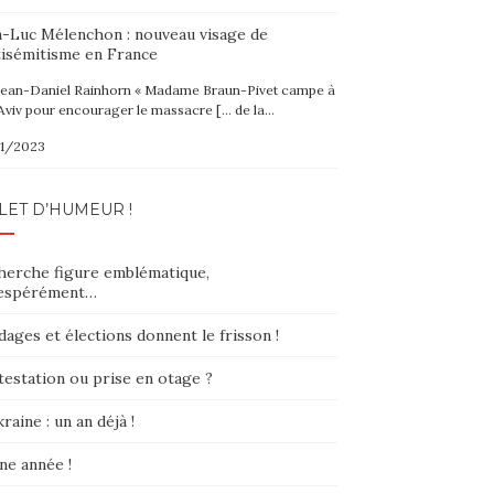
n-Luc Mélenchon : nouveau visage de
tisémitisme en France
Jean-Daniel Rainhorn « Madame Braun-Pivet campe à
Aviv pour encourager le massacre [… de la…
1/2023
LET D’HUMEUR !
herche figure emblématique,
espérément…
ages et élections donnent le frisson !
testation ou prise en otage ?
raine : un an déjà !
ne année !