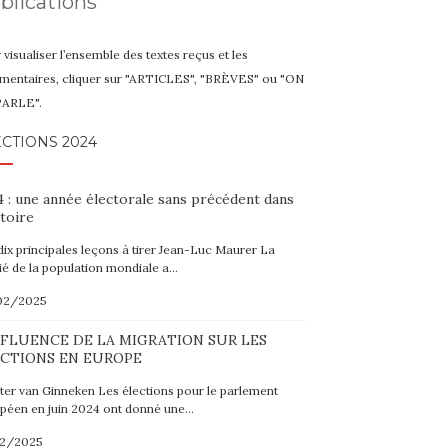
blications
 visualiser l’ensemble des textes reçus et les
entaires, cliquer sur "ARTICLES", "BRÈVES" ou "ON
PARLE".
CTIONS 2024
 : une année électorale sans précédent dans
stoire
dix principales leçons à tirer Jean-Luc Maurer La
ié de la population mondiale a…
02/2025
NFLUENCE DE LA MIGRATION SUR LES
CTIONS EN EUROPE
er van Ginneken Les élections pour le parlement
péen en juin 2024 ont donné une…
02/2025