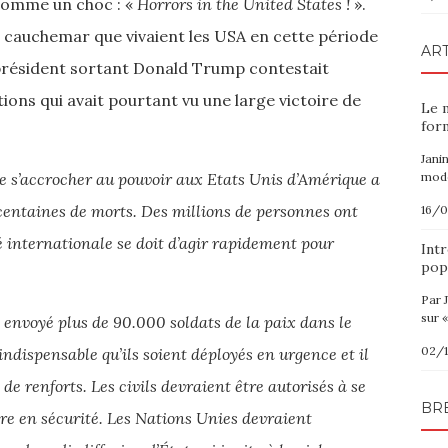
comme un choc : «
Horrors in the United States !
».
le cauchemar que vivaient les USA en cette période
ART
 président sortant Donald Trump contestait
tions qui avait pourtant vu une large victoire de
Le 
for
Jani
de s’accrocher au pouvoir aux Etats Unis d’Amérique a
modè
s centaines de morts. Des millions de personnes ont
16/
 internationale se doit d’agir rapidement pour
Intr
pop
Par 
sur «
envoyé plus de 90.000 soldats de la paix dans le
02/
 indispensable qu’ils soient déployés en urgence et il
 renforts. Les civils devraient être autorisés à se
BR
tre en sécurité. Les Nations Unies devraient