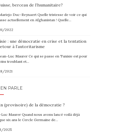
uisse, berceau de l’humanitaire?
Mariejo Duc-Reynaert Quelle tristesse de voir ce qui
asse actuellement en Afghanistan ! Quelle…
01/2022
sie : une démocratie en crise et la tentation
etour à l’autoritarisme
Jean-Luc Maurer Ce qui se passe en Tunisie est pour
oins troublant et…
08/2021
 EN PARLE
in (provisoire) de la démocratie ?
-Luc Maurer Quand nous avons lancé voilà déjà
que six ans le Cercle Germaine de…
3/2025