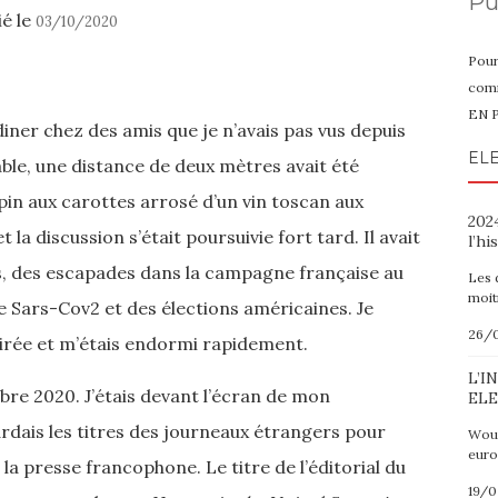
Pu
ié le
03/10/2020
Pour
comm
EN 
é diner chez des amis que je n’avais pas vus depuis
ELE
ble, une distance de deux mètres avait été
pin aux carottes arrosé d’un vin toscan aux
2024
la discussion s’était poursuivie fort tard. Il avait
l’hi
ts, des escapades dans la campagne française au
Les 
moit
de Sars-Cov2 et des élections américaines. Je
26/
oirée et m’étais endormi rapidement.
L’I
re 2020. J’étais devant l’écran de mon
ELE
rdais les titres des journeaux étrangers pour
Wout
euro
la presse francophone. Le titre de l’éditorial du
19/