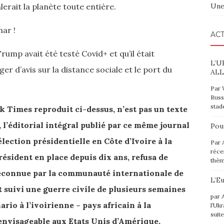
erait la planète toute entière.
Une
ar !
ACT
rump avait été testé Covid+ et qu’il était
L’U
er d’avis sur la distance sociale et le port du
ALL
!
Par 
Russ
stad
k Times reproduit ci-dessus, n’est pas un texte
s, l’éditorial intégral publié par ce même journal
Pou
élection présidentielle en Côte d’Ivoire à la
Par 
réce
résident en place depuis dix ans, refusa de
thè
 reconnue par la communauté internationale de
L’E
st suivi une guerre civile de plusieurs semaines
par 
ario à l’ivoirienne – pays africain à la
l’Uk
suit
 envisageable aux Etats Unis d’Amérique,