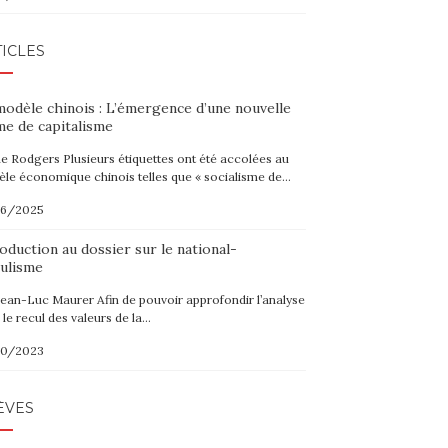
ICLES
modèle chinois : L’émergence d’une nouvelle
me de capitalisme
ne Rodgers Plusieurs étiquettes ont été accolées au
le économique chinois telles que « socialisme de…
06/2025
oduction au dossier sur le national-
ulisme
Jean-Luc Maurer Afin de pouvoir approfondir l’analyse
 le recul des valeurs de la…
10/2023
ÈVES