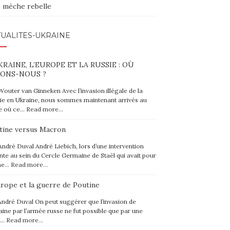
 mèche rebelle
UALITÉS-UKRAINE
KRAINE, L’EUROPE ET LA RUSSIE : OÙ
ONS-NOUS ?
Wouter van Ginneken Avec l’invasion illégale de la
ie en Ukraine, nous sommes maintenant arrivés au
e où ce…
Read more…
tine versus Macron
André Duval André Liebich, lors d’une intervention
nte au sein du Cercle Germaine de Staël qui avait pour
me…
Read more…
urope et la guerre de Poutine
André Duval On peut suggérer que l’invasion de
raine par l’armée russe ne fut possible que par une
e…
Read more…