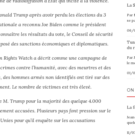
e de radiodiffusion d’État qui incite à la violence.
La S
Donald Trump après avoir perdu les élections du 3
Par 
se p
tionale a reconnu Joe Biden comme le président
06/
nnaître les résultats du vote, le Conseil de sécurité
Tuni
mposé des sanctions économiques et diplomatiques.
du r
n Rights Watch a décrit comme une campagne de
Par 
le m
 crimes contre l’humanité, avec des meurtres et des
01/
e, des hommes armés non identifiés ont tiré sur des
ent. Le nombre de victimes est très élevé.
ON
e M. Trump pour la majorité des quelque 4.000
La f
lement accusées. Plusieurs pays font pression sur le
Jean
Unies pour qu’il enquête sur les accusations
quel
11/0