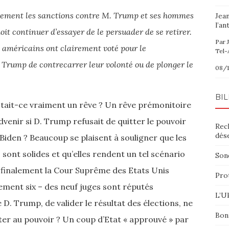
ictement les sanctions contre M. Trump et ses hommes
Jea
l’an
t continuer d’essayer de le persuader de se retirer.
Par 
s américains ont clairement voté pour le
Tel-
 Trump de contrecarrer leur volonté ou de plonger le
08/1
BIL
. Etait-ce vraiment un rêve ? Un rêve prémonitoire
dvenir si D. Trump refusait de quitter le pouvoir
Rec
dés
. Biden ? Beaucoup se plaisent à souligner que les
sont solides et qu’elles rendent un tel scénario
Sond
 finalement la Cour Suprême des Etats Unis
Pro
ement six – des neuf juges sont réputés
L’Uk
D. Trump, de valider le résultat des élections, ne
Bon
ter au pouvoir ? Un coup d’Etat « approuvé » par