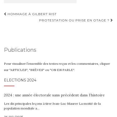
Navigation
HOMMAGE À GILBERT RIST
d'article
PROTESTATION OU PRISE EN OTAGE ?
Publications
Pour visualiser l’ensemble des textes reçus et les commentaires, cliquer
sur "ARTICLES", "BRÈVES" ou "ON EN PARLE".
ELECTIONS 2024
2024 : une année électorale sans précédent dans l’histoire
Les dix principales leçons à tirer Jean-Luc Maurer La moitié de la
population mondiale a…
26/02/2025