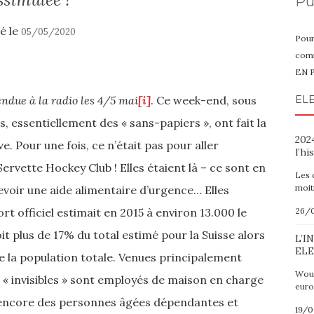
Pu
ié le
05/05/2020
Pour
comm
EN 
endue à la radio les 4/5 mai
[i]
. Ce week-end, sous
ELE
, essentiellement des « sans-papiers », ont fait la
2024
. Pour une fois, ce n’était pas pour aller
l’hi
ervette Hockey Club ! Elles étaient là – ce sont en
Les 
moit
voir une aide alimentaire d’urgence… Elles
t officiel estimait en 2015 à environ 13.000 le
26/
t plus de 17% du total estimé pour la Suisse alors
L’I
ELE
 la population totale. Venues principalement
Wout
s « invisibles » sont employés de maison en charge
euro
 encore des personnes âgées dépendantes et
19/