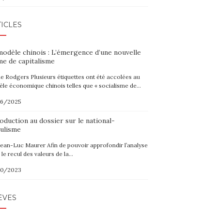
ICLES
modèle chinois : L’émergence d’une nouvelle
me de capitalisme
ne Rodgers Plusieurs étiquettes ont été accolées au
le économique chinois telles que « socialisme de…
06/2025
oduction au dossier sur le national-
ulisme
Jean-Luc Maurer Afin de pouvoir approfondir l’analyse
 le recul des valeurs de la…
10/2023
ÈVES