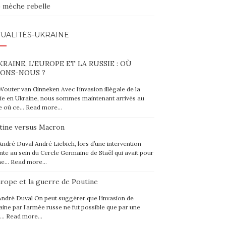
 mèche rebelle
UALITÉS-UKRAINE
KRAINE, L’EUROPE ET LA RUSSIE : OÙ
ONS-NOUS ?
Wouter van Ginneken Avec l’invasion illégale de la
ie en Ukraine, nous sommes maintenant arrivés au
e où ce…
Read more…
tine versus Macron
André Duval André Liebich, lors d’une intervention
nte au sein du Cercle Germaine de Staël qui avait pour
me…
Read more…
urope et la guerre de Poutine
André Duval On peut suggérer que l’invasion de
raine par l’armée russe ne fut possible que par une
e…
Read more…