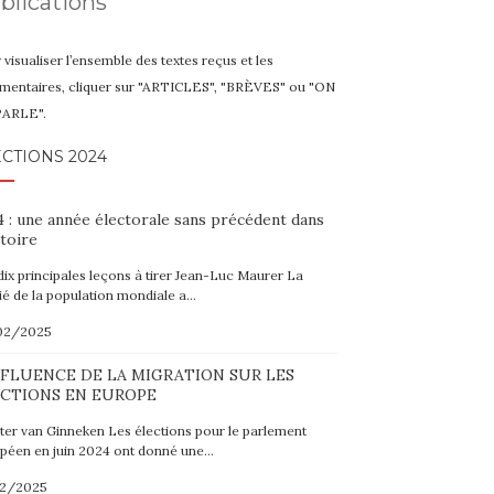
blications
 visualiser l’ensemble des textes reçus et les
entaires, cliquer sur "ARTICLES", "BRÈVES" ou "ON
PARLE".
CTIONS 2024
 : une année électorale sans précédent dans
stoire
dix principales leçons à tirer Jean-Luc Maurer La
ié de la population mondiale a…
02/2025
NFLUENCE DE LA MIGRATION SUR LES
CTIONS EN EUROPE
er van Ginneken Les élections pour le parlement
péen en juin 2024 ont donné une…
02/2025