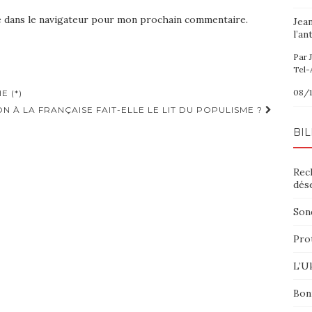
e dans le navigateur pour mon prochain commentaire.
Jea
l’an
Par 
Tel-
08/1
 (*)
N À LA FRANÇAISE FAIT-ELLE LE LIT DU POPULISME ?
BIL
Rec
dés
Sond
Pro
L’Uk
Bon