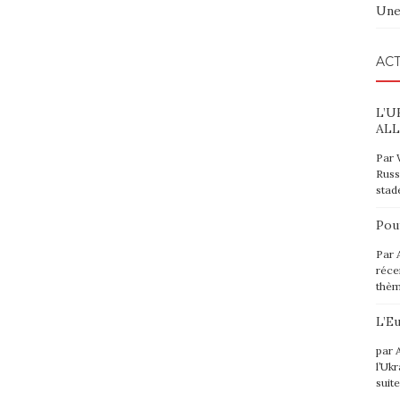
Une
ACT
L’U
ALL
Par 
Russ
stad
Pou
Par 
réce
thè
L’E
par 
l’Uk
suit