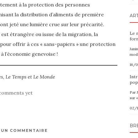
ectement à la protection des personnes
nisant la distribution d’aliments de première
ART
 ont jeté une lumière crue sur leur précarité.
Le 
est étrangère ou issue de la migration, la
for
our offrir à ces « sans-papiers » une protection
Jani
n à l’économie genevoise !
modè
16/
es, Le Temps et Le Monde
Intr
pop
comments yet
Par 
sur «
02/
BR
R UN COMMENTAIRE