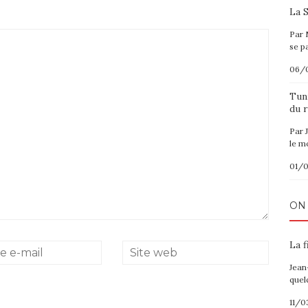
La S
Par 
se p
06/
Tuni
du r
Par 
le m
01/
ON
La f
Jean
quel
11/0