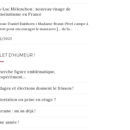
n-Luc Mélenchon : nouveau visage de
tisémitisme en France
Jean-Daniel Rainhorn « Madame Braun-Pivet campe à
Aviv pour encourager le massacre [… de la…
1/2023
LET D’HUMEUR !
herche figure emblématique,
espérément…
ages et élections donnent le frisson !
testation ou prise en otage ?
raine : un an déjà !
ne année !